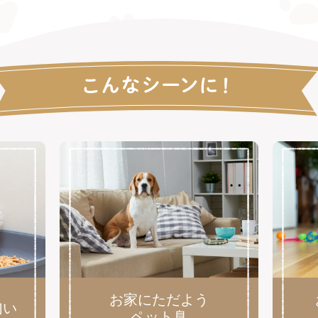
お家にただよう
匂い
ペット臭