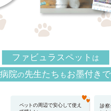
ファビュラスペット
は
病院
先生たち
お墨付きで
の
も