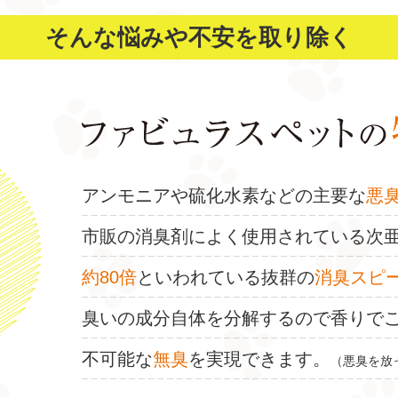
そんな悩みや不安を取り除く
アンモニアや硫化水素などの主要な
悪
市販の消臭剤によく使用されている次
約80倍
といわれている抜群の
消臭スピ
臭いの成分自体を分解するので香りで
不可能な
無臭
を実現できます。
（悪臭を放