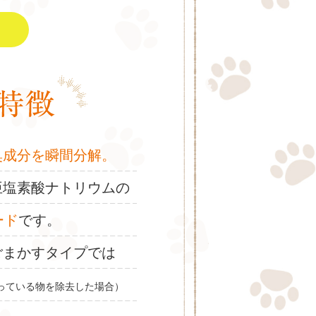
臭成分を瞬間分解。
亜塩素酸ナトリウムの
ード
です。
ごまかすタイプでは
っている物を除去した場合）