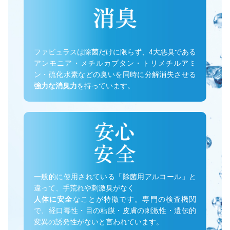
ファビュラスは除菌だけに限らず、4大悪臭である
アンモニア・メチルカプタン・トリメチルアミ
ン・硫化水素などの臭いを同時に分解消失させる
強力な消臭力
を持っています。
一般的に使用されている「除菌用アルコール」と
違って、手荒れや刺激臭がなく
人体に安全
なことが特徴です。専門の検査機関
で、経口毒性・目の粘膜・皮膚の刺激性・遺伝的
変異の誘発性がないと言われています。