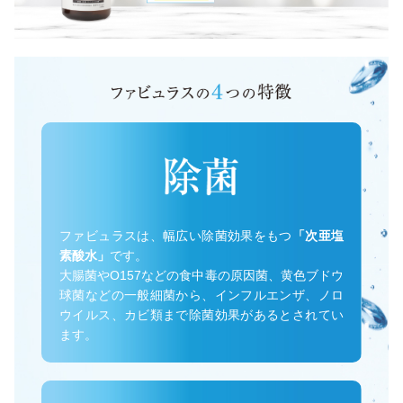
ファビュラスは、幅広い除菌効果をもつ
「次亜塩
素酸水」
です。
大腸菌やO157などの食中毒の原因菌、黄色ブドウ
球菌などの一般細菌から、インフルエンザ、ノロ
ウイルス、カビ類まで除菌効果があるとされてい
ます。