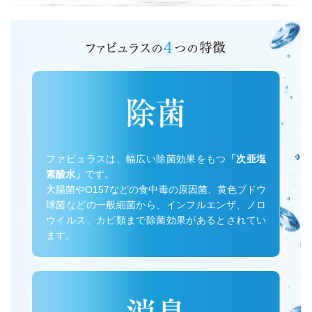
ファビュラスは、幅広い除菌効果をもつ
「次亜塩
素酸水」
です。
大腸菌やO157などの食中毒の原因菌、黄色ブドウ
球菌などの一般細菌から、インフルエンザ、ノロ
ウイルス、カビ類まで除菌効果があるとされてい
ます。