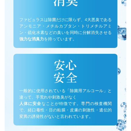
ファビュラスは除菌だけに限らず、4大悪臭である
アンモニア・メチルカプタン・トリメチルアミ
ン・硫化水素などの臭いを同時に分解消失させる
強力な消臭力
を持っています。
一般的に使用されている「除菌用アルコール」と
違って、手荒れや刺激臭がなく
人体に安全
なことが特徴です。専門の検査機関
で、経口毒性・目の粘膜・皮膚の刺激性・遺伝的
変異の誘発性がないと言われています。