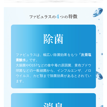
ファビュラスは、幅広い除菌効果をもつ
「次亜塩
素酸水」
です。
大腸菌やO157などの食中毒の原因菌、黄色ブドウ
球菌などの一般細菌から、インフルエンザ、ノロ
ウイルス、カビ類まで除菌効果があるとされてい
ます。