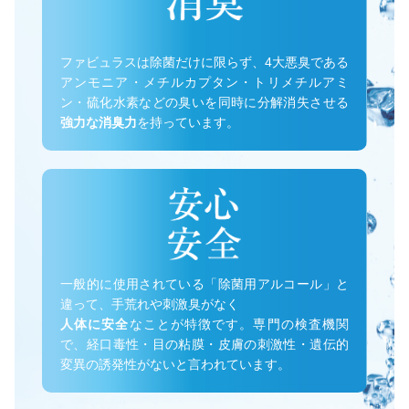
ファビュラスは除菌だけに限らず、4大悪臭である
アンモニア・メチルカプタン・トリメチルアミ
ン・硫化水素などの臭いを同時に分解消失させる
強力な消臭力
を持っています。
一般的に使用されている「除菌用アルコール」と
違って、手荒れや刺激臭がなく
人体に安全
なことが特徴です。専門の検査機関
で、経口毒性・目の粘膜・皮膚の刺激性・遺伝的
変異の誘発性がないと言われています。