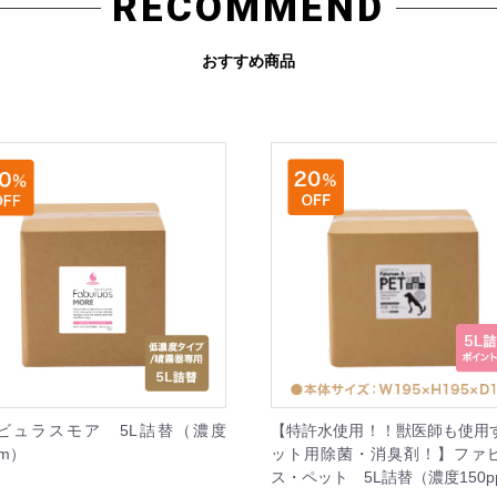
RECOMMEND
おすすめ商品
ビュラスモア 5L詰替（濃度
【特許水使用！！獣医師も使用
pm）
ット用除菌・消臭剤！】ファ
ス・ペット 5L詰替（濃度150p