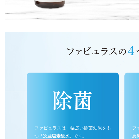
ファビュラスは、幅広い除菌効果をも
フ
つ
「次亜塩素酸水」
です。
悪