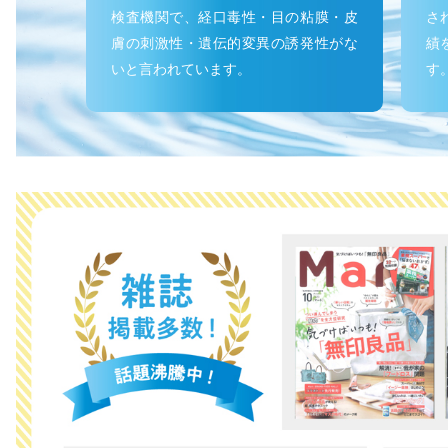
検査機関で、経口毒性・目の粘膜・皮
さ
膚の刺激性・遺伝的変異の誘発性がな
績
いと言われています。
す