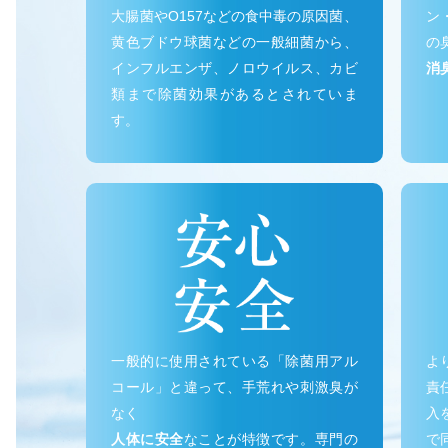
大腸菌やO157などの食中毒の原因菌、
ン
黄色ブドウ球菌などの一般細菌から、
の
インフルエンザ、ノロウイルス、カビ
消
類まで除菌効果があるとされていま
す。
一般的に使用されている「除菌用アル
よ
コール」と違って、手荒れや刺激臭が
責
なく
入
人体に安全
なことが特徴です。専門の
で