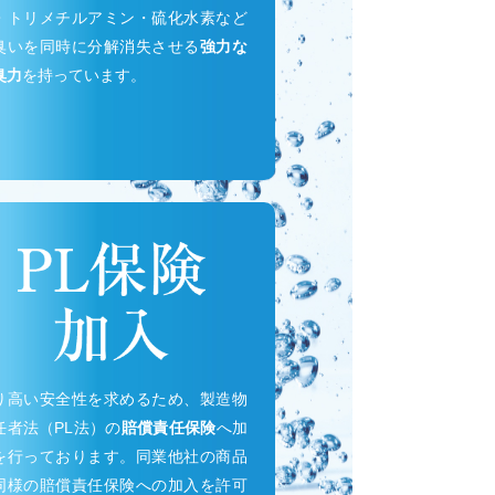
・トリメチルアミン・硫化水素など
臭いを同時に分解消失させる
強力な
臭力
を持っています。
り高い安全性を求めるため、製造物
任者法（PL法）の
賠償責任保険
へ加
を行っております。同業他社の商品
同様の賠償責任保険への加入を許可